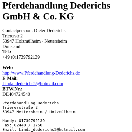
Pferdehandlung Dederichs
GmbH & Co. KG
Contactpersoon: Dieter Dederichs
Triererstr 2
53947 Holzmülheim - Nettersheim
Duitsland
Tel.:
+49 (0)1739792139
Web:
http://www.Pferdehandlung-Dederichs.de
E-Mail:
Linda_dederichs5@hotmail.com
BTW.Nr.:
DE404724540
Pferdehandlung Dederichs

Triererstraße 2

53947 Nettersheim / Holzmülheim

Handy: 01739792139

Fax: 02440 / 1750

Email: Linda_dederichs5@hotmail.com
