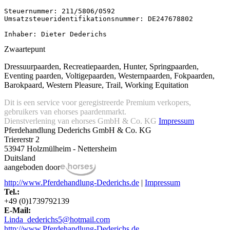
Steuernummer: 211/5806/0592

Umsatzsteueridentifikationsnummer: DE247678802

Inhaber: Dieter Dederichs
Zwaartepunt
Dressuurpaarden, Recreatiepaarden, Hunter, Springpaarden,
Eventing paarden, Voltigepaarden, Westernpaarden, Fokpaarden,
Barokpaard, Western Pleasure, Trail, Working Equitation
Dit is een service voor geregistreerde Premium verkopers,
gebruikers van ehorses paardenmarkt.
Dienstverlening van ehorses GmbH & Co. KG
Impressum
Pferdehandlung Dederichs GmbH & Co. KG
Triererstr 2
53947 Holzmülheim - Nettersheim
Duitsland
aangeboden door
http://www.Pferdehandlung-Dederichs.de
|
Impressum
Tel.:
+49 (0)1739792139
E-Mail:
Linda_dederichs5@hotmail.com
http://www.Pferdehandlung-Dederichs.de