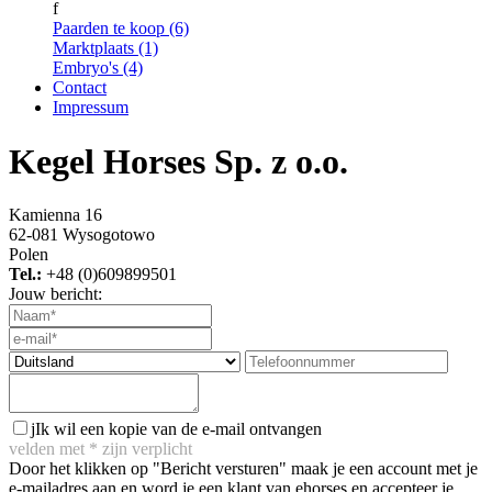
f
Paarden te koop (6)
Marktplaats (1)
Embryo's (4)
Contact
Impressum
Kegel Horses Sp. z o.o.
Kamienna 16
62-081 Wysogotowo
Polen
Tel.:
+48 (0)609899501
Jouw bericht:
j
Ik wil een kopie van de e-mail ontvangen
velden met
*
zijn verplicht
Door het klikken op "Bericht versturen" maak je een account met je
e-mailadres aan en word je een klant van ehorses en accepteer je