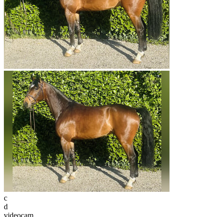
c
d
videocam