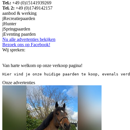
Tel.:
+49 (0)15141939269
Tel. 2:
+49 (0)1749142157
aanbod & werking
j
Recreatiepaarden
j
Hunter
j
Springpaarden
j
Eventing paarden
Nu alle advertenties bekijken
Bezoek ons op Facebook!
Wij spreken:
Van harte welkom op onze verkoop pagina!
Hier vind je onze huidige paarden te koop, evenals verd
Onze advertenties