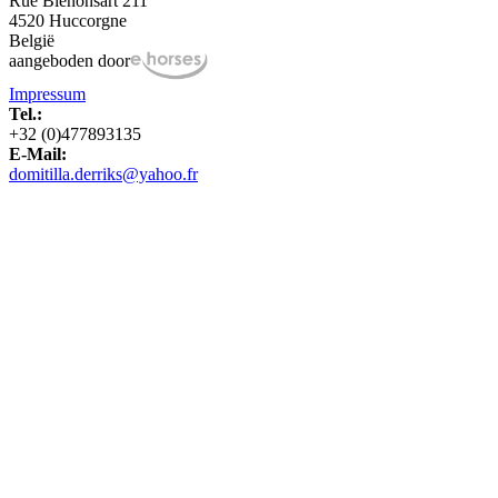
Rue Biénonsart 211
4520 Huccorgne
België
aangeboden door
Impressum
Tel.:
+32 (0)477893135
E-Mail:
domitilla.derriks@yahoo.fr