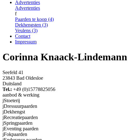
Advertenties
Advertenties
f
Paarden te koop (4)
Dekhengsten (3)
Veulens (3)
Contact
Impressum
Corinna Knaack-Lindemann
Seefeld 41
23843 Bad Oldesloe
Duitsland
Tel.:
+49 (0)15778825056
aanbod & werking
j
Stoeterij
j
Dressuurpaarden
j
Dekhengst
j
Recreatiepaarden
j
Springpaarden
j
Eventing paarden
j
Fokpaarden
j
Endurance paarden