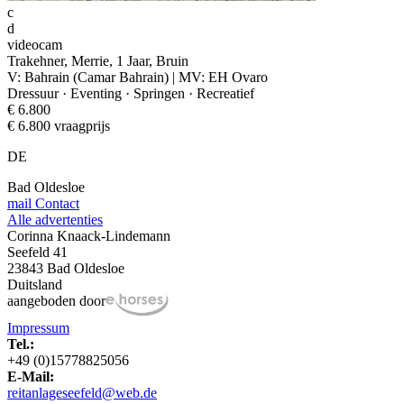
c
d
videocam
Trakehner, Merrie, 1 Jaar, Bruin
V: Bahrain (Camar Bahrain) | MV: EH Ovaro
Dressuur · Eventing · Springen · Recreatief
€ 6.800
€ 6.800 vraagprijs
DE
Bad Oldesloe
mail
Contact
Alle advertenties
Corinna Knaack-Lindemann
Seefeld 41
23843 Bad Oldesloe
Duitsland
aangeboden door
Impressum
Tel.:
+49 (0)15778825056
E-Mail:
reitanlageseefeld@web.de