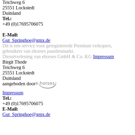
Teichweg 6
25551 Lockstedt
Duitsland
Tel.:
+49 (0)17695706075
E-Mail:
Gut_Springhoe@gmx.de
Dit is een service voor geregistreerde Premium verkopers,
gebruikers van ehorses paardenmarkt.
Dienstverlening van ehorses GmbH & Co. KG
Impressum
Birgit Thode
Teichweg 6
25551 Lockstedt
Duitsland
aangeboden door
Impressum
Tel.:
+49 (0)17695706075
E-Mail:
Gut_Springhoe@gmx.de