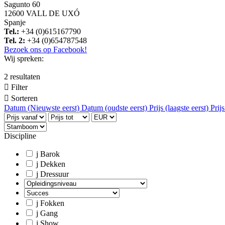
Sagunto 60
12600 VALL DE UXÓ
Spanje
Tel.:
+34 (0)615167790
Tel. 2:
+34 (0)654787548
Bezoek ons op Facebook!
Wij spreken:
2 resultaten

Filter

Sorteren
Datum (Nieuwste eerst)
Datum (oudste eerst)
Prijs (laagste eerst)
Prij
Discipline
j
Barok
j
Dekken
j
Dressuur
j
Fokken
j
Gang
j
Show