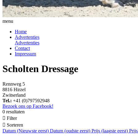
menu
Home
Advertenties
Advertenties
Contact
Impressum
Scholten Dressage
Rennweg 5
8816 Hirzel
Zwitserland
Tel.:
+41 (0)797592948
Bezoek ons op Facebook!
0 resultaten

Filter

Sorteren
Datum (Nieuwste eerst)
Datum (oudste eerst)
Prijs (laagste eerst)
Prij