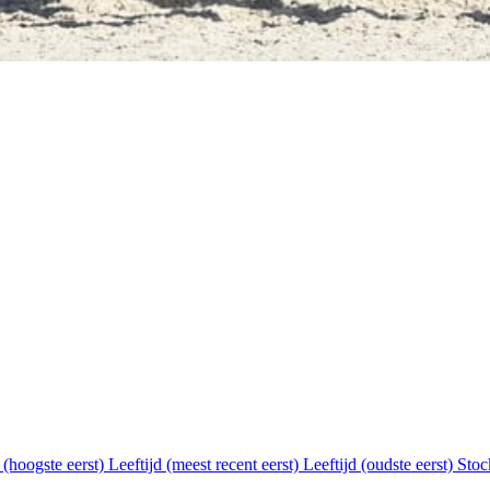
s (hoogste eerst)
Leeftijd (meest recent eerst)
Leeftijd (oudste eerst)
Stoc