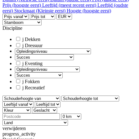
Prijs (hoogste eerst)
Leeftijd (meest recent eerst)
Leeftijd (oudste
eerst)
Stockmaat (Kleinste eerst)
Hoogte (hoogste eerst)
Discipline
j
Dekken
j
Dressuur
j
Eventing
j
Fokken
j
Recreatief
verwijderen
progress_activity