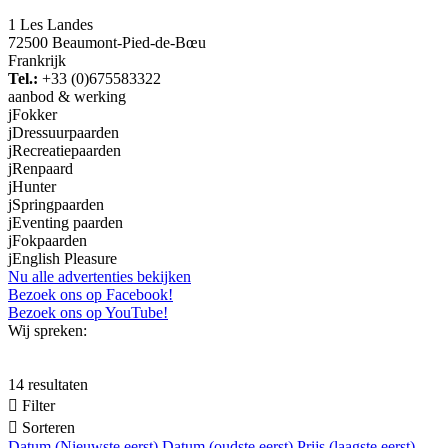
1 Les Landes
72500 Beaumont-Pied-de-Bœu
Frankrijk
Tel.:
+33 (0)675583322
aanbod & werking
j
Fokker
j
Dressuurpaarden
j
Recreatiepaarden
j
Renpaard
j
Hunter
j
Springpaarden
j
Eventing paarden
j
Fokpaarden
j
English Pleasure
Nu alle advertenties bekijken
Bezoek ons op Facebook!
Bezoek ons op YouTube!
Wij spreken:
14 resultaten

Filter

Sorteren
Datum (Nieuwste eerst)
Datum (oudste eerst)
Prijs (laagste eerst)