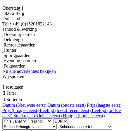
Oberstaig 1
88276 Berg
Duitsland
Tel.:
+49 (0)15201622143
aanbod & werking
j
Dressuurpaarden
j
Dekhengst
j
Recreatiepaarden
j
Hunter
j
Springpaarden
j
Eventing paarden
j
Fokpaarden
Nu alle advertenties bekijken
Wij spreken:
1 resultaten

Filter

Sorteren
Datum (Nieuwste eerst)
Datum (oudste eerst)
Prijs (laagste eerst)
Prijs (hoogste eerst)
Leeftijd (meest recent eerst)
Leeftijd (oudste
eerst)
Stockmaat (Kleinste eerst)
Hoogte (hoogste eerst)