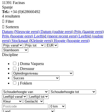
11391 Facinas
Spanje
Tel.:
+34 (0)628660492
4 resultaten

Filter

Sorteren
Datum (Nieuwste eerst)
Datum (oudste eerst)
Prijs (laagste eerst)
Prijs (hoogste eerst)
Leeftijd (meest recent eerst)
Leeftijd (oudste
eerst)
Stockmaat (Kleinste eerst)
Hoogte (hoogste eerst)
Discipline
j
Doma Vaquera
j
Dressuur
j
Fokken