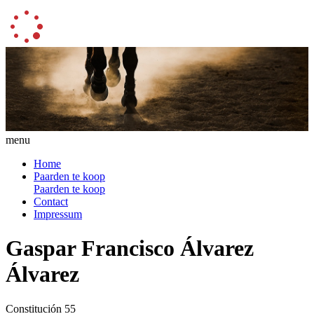
menu
Home
Paarden te koop
Paarden te koop
Contact
Impressum
Gaspar Francisco Álvarez
Álvarez
Constitución 55