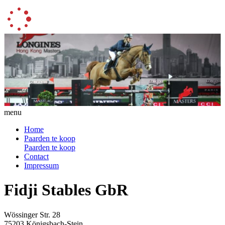
menu
Home
Paarden te koop
Paarden te koop
Contact
Impressum
Fidji Stables GbR
Wössinger Str. 28
75203 Königsbach-Stein