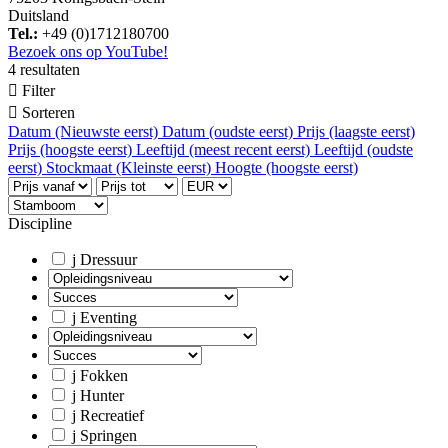
Duitsland
Tel.:
+49 (0)1712180700
Bezoek ons op YouTube!
4 resultaten

Filter

Sorteren
Datum (Nieuwste eerst)
Datum (oudste eerst)
Prijs (laagste eerst)
Prijs (hoogste eerst)
Leeftijd (meest recent eerst)
Leeftijd (oudste
eerst)
Stockmaat (Kleinste eerst)
Hoogte (hoogste eerst)
Discipline
j
Dressuur
j
Eventing
j
Fokken
j
Hunter
j
Recreatief
j
Springen