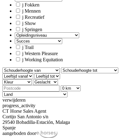
j
Fokken
j
Mennen
j
Recreatief
j
Show
j
Springen
j
Trail
j
Western Pleasure
j
Working Equitation
verwijderen
progress_activity
CT Horse Sales Agent
Cortijo San Antonio s/n
29540 Bobadilla-Estación, Malaga
Spanje
aangeboden door